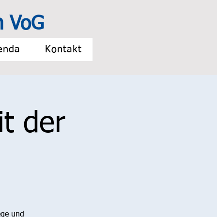
n VoG
enda
Kontakt
t der
ege und