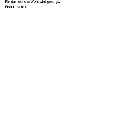
Für das leibliche Wohl wird gesorgt.
Eintritt ist frei.
Diese Veranstaltung teilen
ALO - Alzheimer Liga Ostbelgien VoG
Herrenpfad 13 4700 Eupen (Belgien)
alostbelgien@gmail.com
+32 (0) 451 05 89 80
www.alostbelgien.be
Datenschutzerklärung