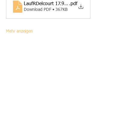
LaufRDelcourt 17.9. EinladungA4
.pdf
Download PDF • 367KB
Mehr anzeigen
Diese Veranstaltung teilen
ALO - Alzheimer Liga Ostbelgien VoG
Herrenpfad 13 4700 Eupen (Belgien)
alostbelgien@gmail.com
+32 (0) 451 05 89 80
www.alostbelgien.be