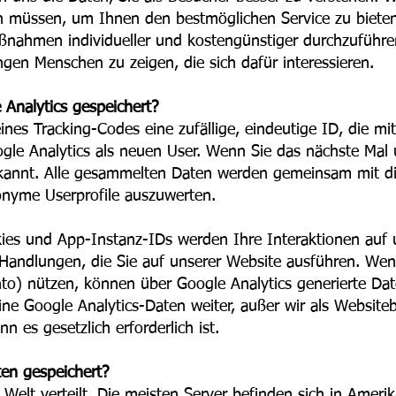
rn müssen, um Ihnen den
bestmöglichen Service zu biete
ahmen individueller und kostengünstiger durchzuführen.
gen Menschen zu zeigen, die sich dafür interessieren.
Analytics gespeichert?
 eines Tracking-Codes eine zufällige, eindeutige ID, die 
ogle Analytics als neuen User. Wenn Sie das nächste Mal
rkannt. Alle gesammelten Daten werden gemeinsam mit die
onyme Userprofile auszuwerten.
es und App-Instanz-IDs werden Ihre Interaktionen auf 
n Handlungen, die Sie auf unserer Website ausführen. We
to) nützen, können über Google Analytics generierte Dat
ine Google Analytics-Daten weiter, außer wir als Website
s gesetzlich erforderlich ist.
en gespeichert?
 Welt verteilt. Die meisten Server befinden sich in Ameri